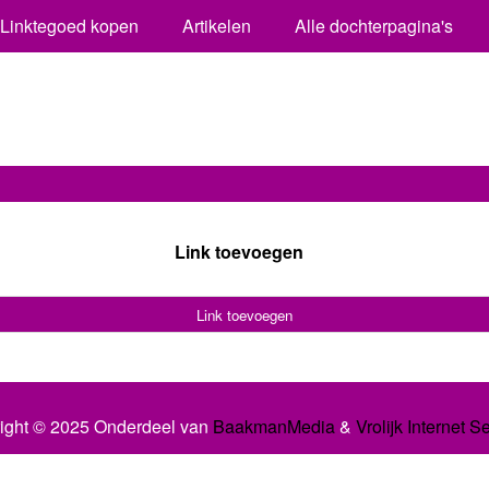
Linktegoed kopen
Artikelen
Alle dochterpagina's
Link toevoegen
Link toevoegen
ight © 2025 Onderdeel van
BaakmanMedia
&
Vrolijk Internet S